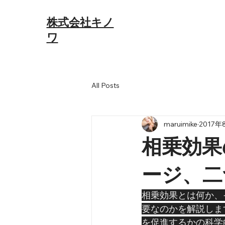
​​株式会社キノ
ワ
All Posts
maruimike
2017年
相乗効果
ージ、二
相乗効果とは何か、
要なのかを解説しま
を促進するかの科学