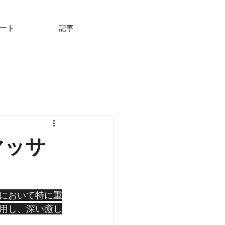
ート
記事
マッサ
において特に重
用し、深い癒し