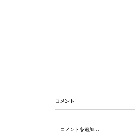
株式会社Qinowa プライバシ
コメント
ーポリシー改定のお知らせ
と、当院が目指す「AIと治
いつも株式会社Qinowaの各店舗
療」の未来
（青山・銀座・六本木）をご利用
コメントを追加…
いただき、誠にありがとうござい