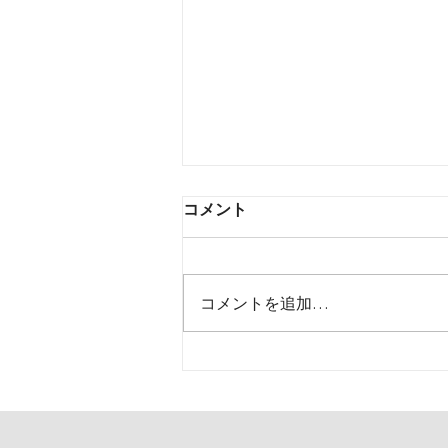
株式会社Qinowa プライバシ
コメント
ーポリシー改定のお知らせ
と、当院が目指す「AIと治
いつも株式会社Qinowaの各店舗
療」の未来
（青山・銀座・六本木）をご利用
コメントを追加…
いただき、誠にありがとうござい
ます。 昨日、当社の「プライバ
シーポリシー」の改定を行いまし
た。これまで、皆様の個人データ
の取り扱いや、外部サービス・広
告におけるデータ利用について抽