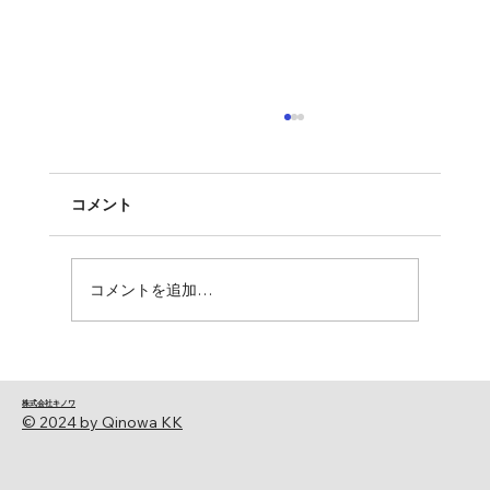
コメント
コメントを追加…
株式会社キノワのマッサージの戦略的統
合報告書：ハイブリッド型施術による治
​株式会社キノワ
療家負担の軽減と顧客体験の変革
© 2024 by Qinowa KK